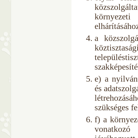
közszolgált
környezeti
elhárításáho
a közszolgá
köztiszt
települé
szakképesíté
e) a nyilván
és adatszolgá
létrehozá
szükséges fe
f) a környez
vonatkozó 