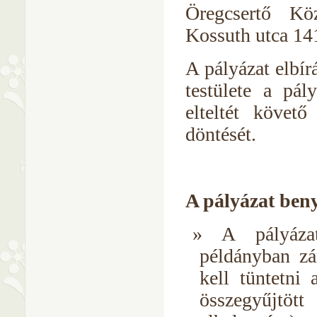
Öregcsertő Kö
Kossuth utca 14
A pályázat elbír
testülete a pál
elteltét köve
döntését.
A pályázat ben
A pályáza
példányban zár
kell tüntetni
összegyűjtött