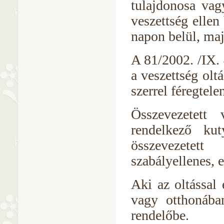
tulajdonosa vagy
veszettség ellen
napon belül, maj
A 81/2002. /IX.
a veszettség olt
szerrel féregtelen
Összevezetett 
rendelkező ku
összevezetett
szabályellenes, 
Aki az oltással 
vagy otthonában
rendelőbe.