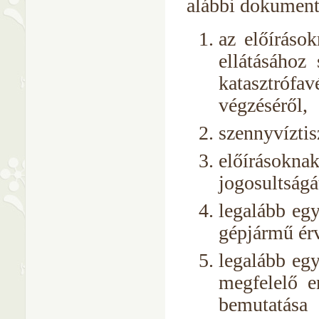
alábbi dokumentá
az előíráso
ellátásához
katasztrófav
végzéséről,
szennyvíztis
előírásokn
jogosultságá
legalább egy
gépjármű ér
legalább egy
megfelelő e
bemutatása