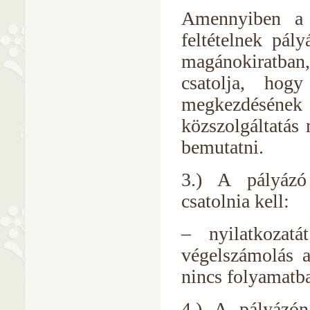
Amennyiben a 
feltételnek pál
magánokiratban
csatolja, hog
megkezdéséne
közszolgáltatás
bemutatni.
3.) A pályázó
csatolnia kell:
– nyilatkozat
végelszámolás al
nincs folyamatb
4.) A pályázón