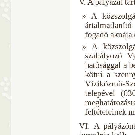
V. A pályázat ta
A közszolgá
ártalmatlanító
fogadó aknája 
A közszolgá
szabályozó V
hatósággal a b
kötni a szenny
Víziközmű-Szo
telepével (6
meghatározás
feltételeinek 
VI. A pályázóna