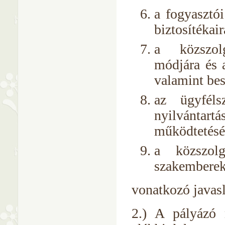
a fogyasztó
biztosítékai
a közszolgá
módjára és 
valamint be
az ügyféls
nyilvántartás
működtetésé
a közszolg
szakemberek
vonatkozó javasl
2.) A pályázó 