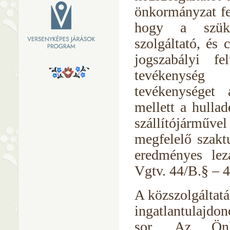
önkormányzat fel
hogy a szüks
szolgáltató, és 
jogszabályi fel
tevékenység 
tevékenységet 
mellett a hullad
szállítójárműv
megfelelő szaktu
eredményes lezá
Vgtv. 44/B.§ – 4
A közszolgáltatá
ingatlantulajdon
sor. Az Önk