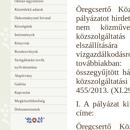
Online-ügyintézés
Öregcsertő Köz
Közérdekű adatok
pályázatot hirde
Önkormányzati hivatal
nem közművel 
Községünk
közszolgáltat
Intézmények
elszállításár
Könyvtár
Rendezvények
vízgazdálkodás
Szolgáltatási tevék.
továbbiakban
nyilvántartása
összegyűjtött h
Alapítvány
közszolgáltatás
Galéria
455/2013. (XI.2
Kapcsolat
Megközelíthetőség
I. A pályázat k
Dokumentumok
címe:
Öregcsertő Kö