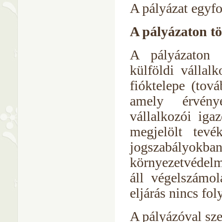
A pályázat egyfo
A pályázaton tör
A pályázaton 
külföldi vállal
fióktelepe (tová
amely érvénye
vállalkozói iga
megjelölt tev
jogszabályo
környezetvédelm
áll végelszámolá
eljárás nincs fo
A pályázóval sz