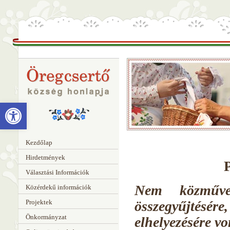
Eszköztár megnyitása
Kezdőlap
Hirdetmények
Választási Információk
Nem közművel 
Közérdekű információk
Projektek
összegyűjtésé
Önkormányzat
elhelyezésére vo