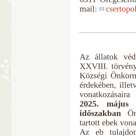
mail:
csertopo
Az állatok véd
XXVIII. törvény
Községi Önkormá
érdekében, illet
vonatkozásaira 
2025. május 
időszakban
Öre
tartott ebek von
Az eb tulajdon