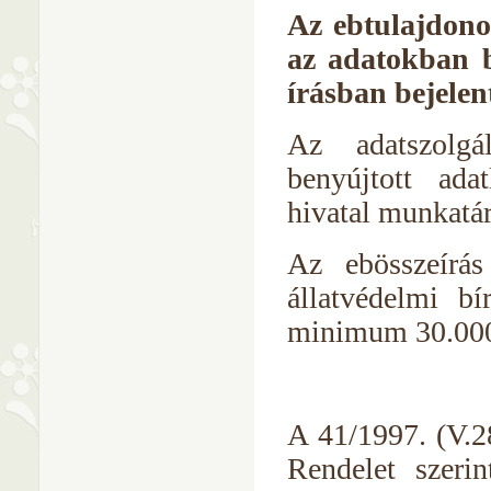
Az ebtulajdon
az adatokban b
írásban bejelen
Az adatszolgál
benyújtott ada
hivatal munkatár
Az ebösszeírás
állatvédelmi bí
minimum 30.000,
A 41/1997. (V.2
Rendelet szeri