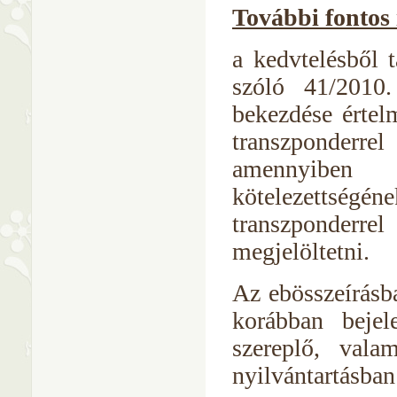
További fontos
a kedvtelésből t
szóló 41/2010
bekezdése értel
transzponderr
amennyiben 
kötelezettségén
transzponderre
megjelöltetni.
Az ebösszeírásba
korábban bejel
szereplő, vala
nyilvántartásban 