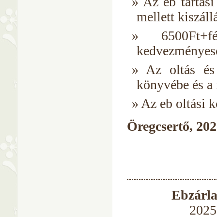
Az eb tartási
mellett kiszáll
6500Ft+f
kedvezményese
Az oltás és 
könyvébe és a n
Az eb oltási 
Öregcsertő, 2025
Ebzárlat
2025.