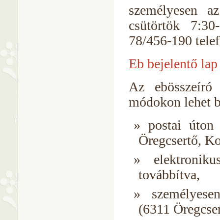
személyesen az
csütörtök 7:30
78/456-190 tele
Eb bejelentő lap
Az ebösszeíró
módokon lehet b
postai úton
Öregcsertő, Ko
elektroni
továbbítva,
személyese
(6311 Öregcser