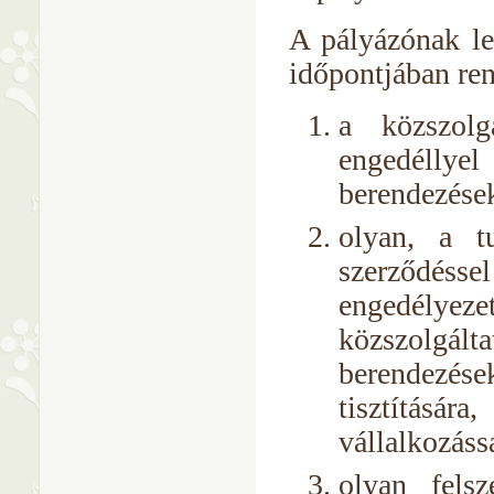
A pályázónak le
időpontjában ren
a közszolgá
engedéllye
berendezések
olyan, a t
szerződéss
engedélye
közszolgált
berendezése
tisztításár
vállalkozáss
olyan fels