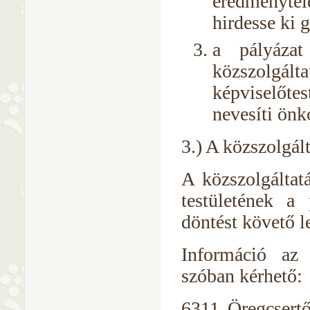
eredménytel
hirdesse ki 
a pályázat
közszolgál
képviselőte
nevesíti önk
3.) A közszolgál
A közszolgáltat
testületének a 
döntést követő l
Információ az
szóban kérhető:
6311 Öregcsertő