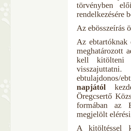
törvényben elő
rendelkezésére b
Az ebösszeírás ö
Az ebtartóknak 
meghatározott a
kell kitölten
visszajutta
ebtulajdonos/e
napjától
kezdő
Öregcsertő Közs
formában az E
megjelölt elérés
A kitöltéssel k