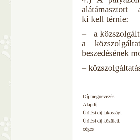
alátámasztott – 
ki kell térnie:
– a közszolgálta
a közszolgálta
beszedésének mó
– közszolgáltatá
Díj megnevezés
Alapdíj
Ürítési díj lakossági
Ürítési díj közületi,
céges