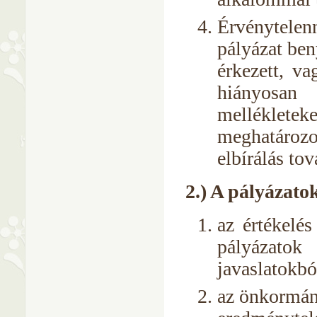
Érvénytelen
pályázat ben
érkezett, v
hiányosan
melléklet
meghatározo
elbírálás to
2.) A pályázato
az értékelés
pályázato
javaslatokból
az önkormány