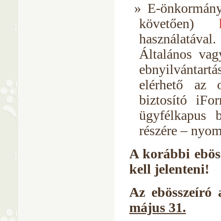
E-önkormányz
követően)
használatával
Általános vag
ebnyilvántart
elérhető az o
biztosító iF
ügyfélkapus b
részére – nyo
A korábbi eböss
kell jelenteni!
Az ebösszeíró 
május 31.