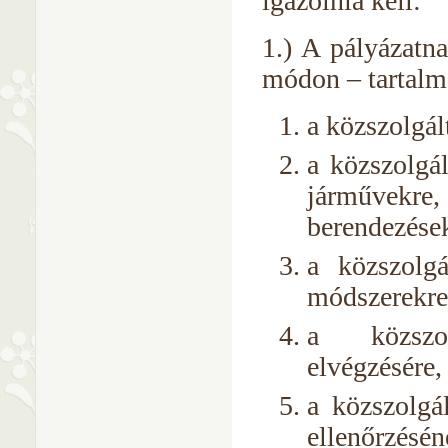
igazolnia kell:
1.) A pályázatna
módon – tartalma
a közszolgál
a közszolgál
járművekre,
berendezések
a közszolgá
módszerekre,
a közszol
elvégzésére,
a közszolgá
ellenőrzésén