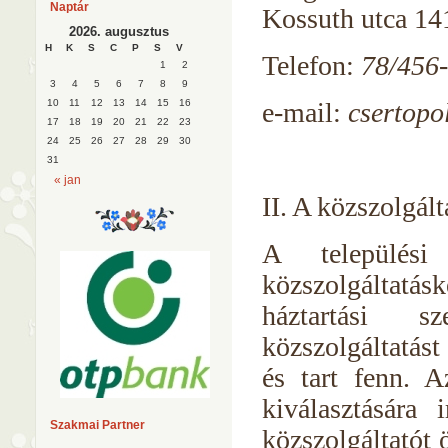
Naptár
Kossuth utca 14
2026. augusztus
H
K
S
C
P
S
V
Telefon:
78/456
1
2
3
4
5
6
7
8
9
e-mail:
csertopo
10
11
12
13
14
15
16
17
18
19
20
21
22
23
24
25
26
27
28
29
30
31
« jan
II. A közszolgált
A települési
közszolgáltatás
háztartási sz
közszolgáltatást
és tart fenn. A
kiválasztására 
Szakmai Partner
közszolgáltatót