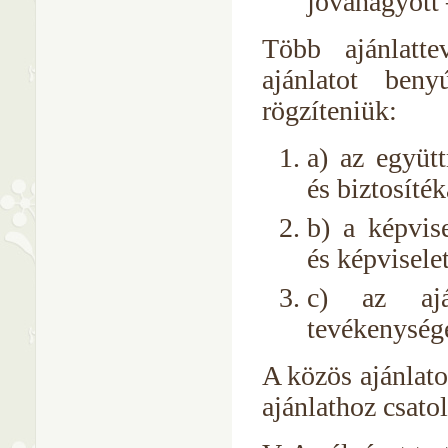
jóváhagyott 
Több ajánlatte
ajánlatot beny
rögzíteniük:
a) az együtt
és biztosíték
b) a képvis
és képvisele
c) az aján
tevékenység
A közös ajánlato
ajánlathoz csatol