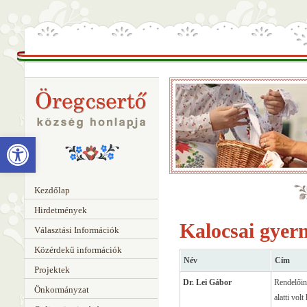
Eszköztár megnyitása
Kezdőlap
Hirdetmények
Kalocsai gyerm
Választási Információk
Közérdekű információk
Név
Cím
Projektek
Dr. Lei Gábor
Rendelőin
Önkormányzat
alatti vol