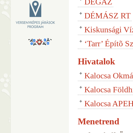
DÉGÁZ
DÉMÁSZ RT
Kiskunsági Ví
‘Tarr’ Építõ S
Hivatalok
Kalocsa Okmá
Kalocsa Földh
Kalocsa APE
Menetrend