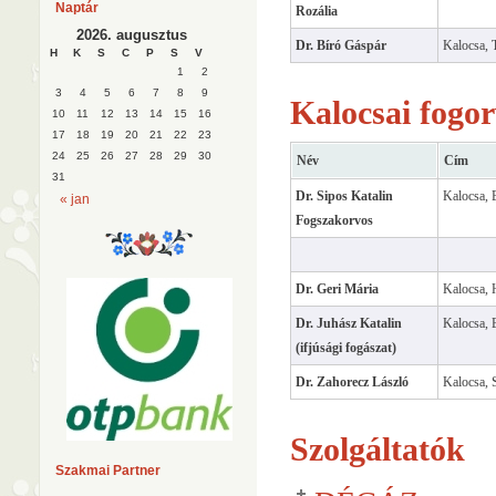
Naptár
Rozália
2026. augusztus
Dr. Bíró Gáspár
Kalocsa, 
H
K
S
C
P
S
V
1
2
3
4
5
6
7
8
9
Kalocsai fogor
10
11
12
13
14
15
16
17
18
19
20
21
22
23
24
25
26
27
28
29
30
Név
Cím
31
Dr. Sipos Katalin
Kalocsa, B
« jan
Fogszakorvos
Dr. Geri Mária
Kalocsa, 
Dr. Juhász Katalin
Kalocsa, 
(ifjúsági fogászat)
Dr. Zahorecz László
Kalocsa, S
Szolgáltatók
Szakmai Partner