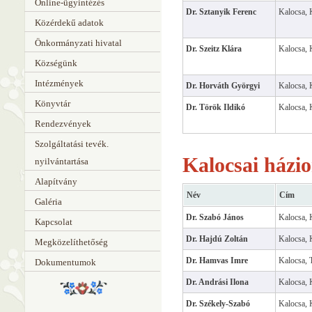
Online-ügyintézés
Dr. Sztanyik Ferenc
Kalocsa, 
Közérdekű adatok
Önkormányzati hivatal
Dr. Szeitz Klára
Kalocsa, 
Községünk
Intézmények
Dr. Horváth Györgyi
Kalocsa, 
Könyvtár
Dr. Török Ildikó
Kalocsa, 
Rendezvények
Szolgáltatási tevék.
Kalocsai házio
nyilvántartása
Alapítvány
Név
Cím
Galéria
Dr. Szabó János
Kalocsa, 
Kapcsolat
Dr. Hajdú Zoltán
Kalocsa, 
Megközelíthetőség
Dr. Hamvas Imre
Kalocsa, 
Dokumentumok
Dr. Andrási Ilona
Kalocsa, 
Dr. Székely-Szabó
Kalocsa, 