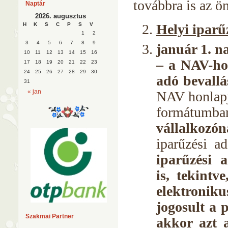
továbbra is az ö
Naptár
2026. augusztus
Helyi iparű
H
K
S
C
P
S
V
1
2
3
4
5
6
7
8
9
január 1. n
10
11
12
13
14
15
16
– a NAV-hoz
17
18
19
20
21
22
23
24
25
26
27
28
29
30
adó bevallá
31
« jan
NAV honlap
formátumb
vállalko
iparűzési a
iparűzési 
is, tekint
elektroniku
jogosult a 
Szakmai Partner
akkor azt 