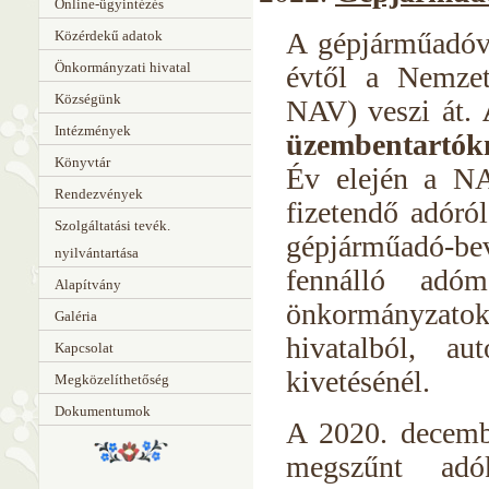
Online-ügyintézés
A gépjárműadóva
Közérdekű adatok
Önkormányzati hivatal
évtől a Nemzet
Községünk
NAV) veszi át.
Intézmények
üzembentartókn
Könyvtár
Év elején a NA
Rendezvények
fizetendő adóról
Szolgáltatási tevék.
gépjárműadó-bev
nyilvántartása
fennálló adóm
Alapítvány
önkormányzat
Galéria
hivatalból, a
Kapcsolat
kivetésénél.
Megközelíthetőség
Dokumentumok
A 2020. decembe
megszűnt adók