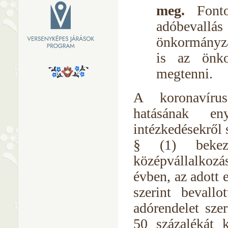
meg.
Font
adóbevallá
önkormányzat
is az önko
megtenni.
A koronavírus
hatásának en
intézkedésekről 
§ (1) bekez
középvállalko
évben, az adott 
szerint bevall
adórendelet sze
50 százalékát 