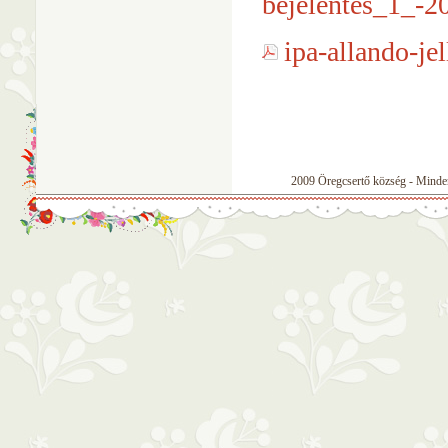
bejelentes_1_-2
ipa-allando-je
2009 Öregcsertő község - Minden 