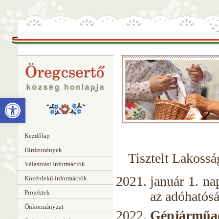
Eszköztár megnyitása
Kezdőlap
Hirdetmények
Tisztelt Lakossá
Választási Információk
január 1. na
Közérdekű információk
Projektek
az adóhatósá
Önkormányzat
Gépjárműa