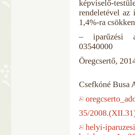
képviselő-testül
rendeletével az 
1,4%-ra csökkent
– iparűzési 
03540000
Öregcsertő, 2014.
Csefkóné Busa 
oregcserto_ad
35/2008.(XII.31
helyi-iparuzes