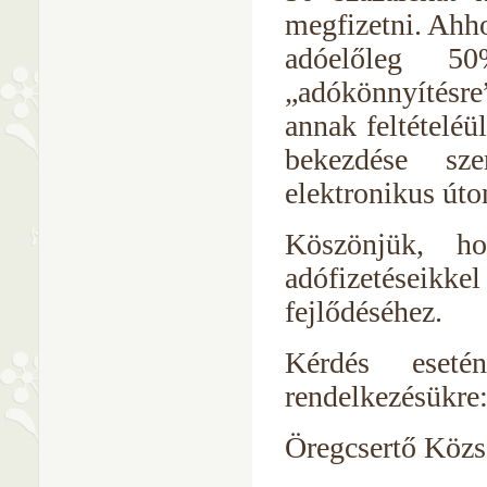
megfizetni. Ahho
adóelőleg 50
„adókönnyítésre”
annak feltételéü
bekezdése sze
elektronikus út
Köszönjük, ho
adófizetéseik
fejlődéséhez.
Kérdés eseté
rendelkezésükre
Öregcsertő Köz