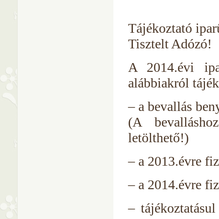
Tájékoztató ipar
Tisztelt Adózó!
A 2014.évi ipa
alábbiakról tájé
– a bevallás ben
(A bevallásho
letölthető!)
– a 2013.évre fi
– a 2014.évre fi
– tájékoztatásu