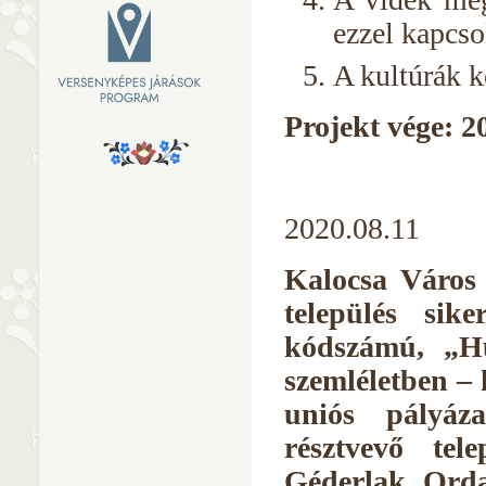
ezzel kapcso
A kultúrák k
Projekt vége: 2
2020.08.11
Kalocsa Város
település sik
kódszámú, „Hum
szemléletben –
uniós pályáz
résztvevő tel
Géderlak, Orda