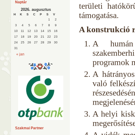
Naptár
területi hatókö
2026. augusztus
támogatása.
H
K
S
C
P
S
V
1
2
3
4
5
6
7
8
9
A konstrukció r
10
11
12
13
14
15
16
17
18
19
20
21
22
23
A humán k
24
25
26
27
28
29
30
31
szakember
« jan
programok m
A hátrányos
való felkés
részesed
megjelenésé
A helyi kis
megerősítés
Szakmai Partner
A vidék meg