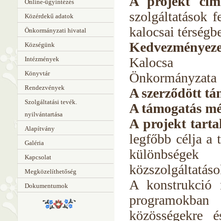
A projekt cím
Online-ügyintézés
szolgáltatások fe
Közérdekű adatok
kalocsai térségb
Önkormányzati hivatal
Kedvezményeze
Községünk
Kalocsa
Intézmények
Könyvtár
Önkormányzata
Rendezvények
A szerződött tá
Szolgáltatási tevék.
A támogatás mé
nyilvántartása
A projekt tart
Alapítvány
legfőbb célja a 
Galéria
különbségek
Kapcsolat
közszolgáltatáso
Megközelíthetőség
A konstrukció 
Dokumentumok
programokban 
közösségekre é