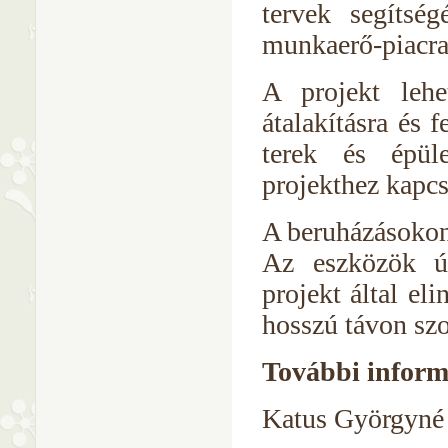
tervek segítsé
munkaerő-piacra 
A projekt lehe
átalakításra és 
terek és épüle
projekthez kapc
A beruházásokon 
Az eszközök úg
projekt által el
hosszú távon szo
További inform
Katus Györgyné