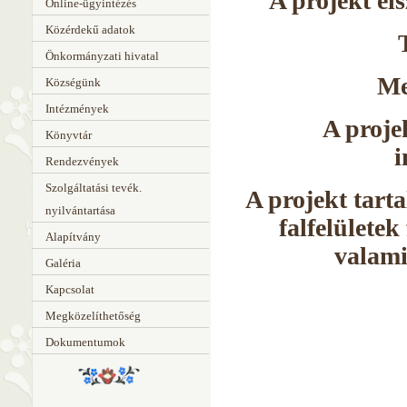
A projekt el
Online-ügyintézés
Közérdekű adatok
Önkormányzati hivatal
Me
Községünk
Intézmények
A proje
Könyvtár
i
Rendezvények
Szolgáltatási tevék.
A projekt tarta
nyilvántartása
falfelületek
Alapítvány
valami
Galéria
Kapcsolat
Megközelíthetőség
Dokumentumok